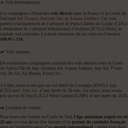
✈️ Vols internationaux
Les compagnies offrant des
vols directs
entre la France et la Corée du
Sud sont
Air France
,
Korean Air
, et
Asiana Airlines
. Ces vols
partent principalement de l’aéroport de Paris-Charles de Gaulle (CDG)
à destination de l’aéroport international d’Incheon (ICN) à Séoul, la
capitale sud-coréenne. La durée moyenne de ces vols est d’environ
10h30
à
11h
.
🛩️ Vols internes
De nombreuses compagnies assurent des vols internes entre la Corée
du Sud et l’île de Jeju : Korean Air, Asiana Airlines, Jeju Air, T’way
Air, Jin Air, Air Busan, Eastar Jet…
A l’aller, nous avons pris un vol direct de Gwangju (KWJ) à Jeju
(CJU) avec
Jeju Air
, d’une durée de 50 min. Au retour, nous avons
pris un vol de Jeju (CJU) à Séoul Gimpo (GMP), d’une durée de 1h10.
🚗 Location de voiture
Pour louer une voiture en Corée du Sud,
l’âge minimum requis est de
26 ans
, et vous devez être titulaire d’un
permis de conduire français
ainsi qu’impérativement d’un
permis international
, valides tous deux