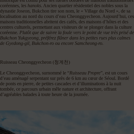
historique est connu pour ses ruelles bordées de maisons traditionnelles
coréennes, les
hanoks
. Ancien quartier résidentiel des nobles sous la
dynastie Joseon, Bukchon tire son nom, le « Village du Nord », de sa
localisation au nord du cours d’eau Cheonggyecheon. Aujourd’hui, ces
maisons traditionnelles abritent des cafés, des maisons d’hôtes et des
centres culturels, permettant aux visiteurs de se plonger dans la culture
coréenne.
Plutôt que de suivre la foule vers le point de vue très prisé de
Bukchon Yukgyeong, préférez flâner dans les petites rues plus calmes
de Gyedong-gil, Bukchon-ro ou encore Samcheong-ro.
Ruisseau Cheonggyecheon (청계천)
Le Cheonggyecheon, surnommé le “
Ruisseau Propre
”, est un cours
d’eau aménagé serpentant sur près de 6 km au cœur de Séoul. Bordé
de ponts en pierre, de petites cascades et d’illuminations à la nuit
tombée, ce parcours urbain mêle nature et architecture, offrant
d’agréables balades à toute heure de la journée.