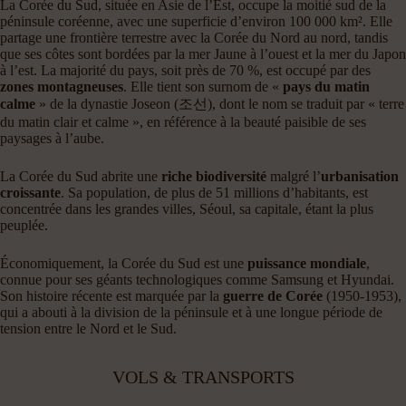
La Corée du Sud, située en Asie de l’Est, occupe la moitié sud de la
péninsule coréenne, avec une superficie d’environ 100 000 km². Elle
partage une frontière terrestre avec la Corée du Nord au nord, tandis
que ses côtes sont bordées par la mer Jaune à l’ouest et la mer du Japon
à l’est. La majorité du pays, soit près de 70 %, est occupé par des
zones montagneuses
. Elle tient son surnom de «
pays du matin
calme
» de la dynastie Joseon (조선), dont le nom se traduit par « terre
du matin clair et calme », en référence à la beauté paisible de ses
paysages à l’aube.
La Corée du Sud abrite une
riche biodiversité
malgré l’
urbanisation
croissante
. Sa population, de plus de 51 millions d’habitants, est
concentrée dans les grandes villes, Séoul, sa capitale, étant la plus
peuplée.
Économiquement, la Corée du Sud est une
puissance mondiale
,
connue pour ses géants technologiques comme Samsung et Hyundai.
Son histoire récente est marquée par la
guerre de Corée
(1950-1953),
qui a abouti à la division de la péninsule et à une longue période de
tension entre le Nord et le Sud.
VOLS & TRANSPORTS