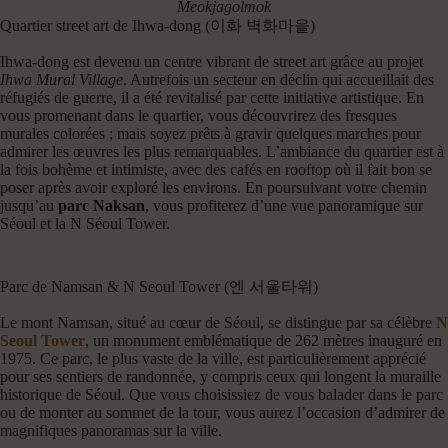
Meokjagolmok
Quartier street art de Ihwa-dong (이화 벽화마을)
Ihwa-dong est devenu un centre vibrant de street art grâce au projet
Ihwa Mural Village
. Autrefois un secteur en déclin qui accueillait des
réfugiés de guerre, il a été revitalisé par cette initiative artistique. En
vous promenant dans le quartier, vous découvrirez des fresques
murales colorées ; mais soyez prêts à gravir quelques marches pour
admirer les œuvres les plus remarquables. L’ambiance du quartier est à
la fois bohème et intimiste, avec des cafés en rooftop où il fait bon se
poser après avoir exploré les environs. En poursuivant votre chemin
jusqu’au
parc Naksan
, vous profiterez d’une vue panoramique sur
Séoul et la N Séoul Tower.
Parc de Namsan & N Seoul Tower (엔 서울타워)
Le mont Namsan, situé au cœur de Séoul, se distingue par sa célèbre
N
Seoul Tower
, un monument emblématique de 262 mètres inauguré en
1975. Ce parc, le plus vaste de la ville, est particulièrement apprécié
pour ses sentiers de randonnée, y compris ceux qui longent la muraille
historique de Séoul. Que vous choisissiez de vous balader dans le parc
ou de monter au sommet de la tour, vous aurez l’occasion d’admirer de
magnifiques panoramas sur la ville.