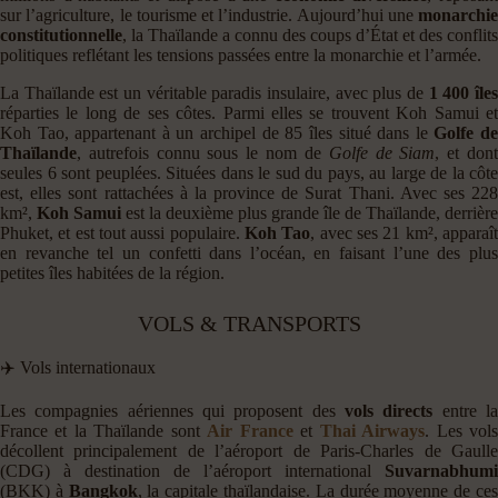
sur l’agriculture, le tourisme et l’industrie. Aujourd’hui une
monarchie
constitutionnelle
, la Thaïlande a connu des coups d’État et des conflits
politiques reflétant les tensions passées entre la monarchie et l’armée.
La Thaïlande est un véritable paradis insulaire, avec plus de
1
400 île
réparties le long de ses côtes. Parmi elles se trouvent Koh Samui et
Koh Tao, appartenant à un archipel de 85 îles situé dans le
Golfe d
Thaïlande
, autrefois connu sous le nom de
Golfe de Siam
, et don
seules 6 sont peuplées. Situées dans le sud du pays, au large de la côte
est, elles sont rattachées à la province de Surat Thani. Avec ses 228
km²,
Koh Samui
est la deuxième plus grande île de Thaïlande, derrière
Phuket, et est tout aussi populaire.
Koh Tao
, avec ses 21 km², apparaî
en revanche tel un confetti dans l’océan, en faisant l’une des plus
petites îles habitées de la région.
VOLS & TRANSPORTS
✈️ Vols internationaux
Les compagnies aériennes qui proposent des
vols directs
entre l
France et la Thaïlande sont
Air France
et
Thai Airways
. Les vol
décollent principalement de l’aéroport de Paris-Charles de Gaulle
(CDG) à destination de l’aéroport international
Suvarnabhumi
(BKK) à
Bangkok
, la capitale thaïlandaise. La durée moyenne de ce