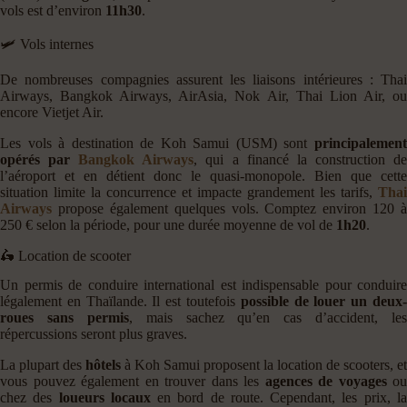
vols est d’environ
11h30
.
🛩️ Vols internes
De nombreuses compagnies assurent les liaisons intérieures : Thai
Airways, Bangkok Airways, AirAsia, Nok Air, Thai Lion Air, ou
encore Vietjet Air.
Les vols à destination de Koh Samui (USM) sont
principalement
opérés par
Bangkok Airways
, qui a financé la construction d
l’aéroport et en détient donc le quasi-monopole. Bien que cette
situation limite la concurrence et impacte grandement les tarifs,
Thai
Airways
propose également quelques vols. Comptez environ 120 à
250 € selon la période, pour une durée moyenne de vol de
1h20
.
🛵 Location de scooter
Un permis de conduire international est indispensable pour conduire
légalement en Thaïlande. Il est toutefois
possible de louer un deux
roues sans permis
, mais sachez qu’en cas d’accident, les
répercussions seront plus graves.
La plupart des
hôtels
à Koh Samui proposent la location de scooters, et
vous pouvez également en trouver dans les
agences de voyages
ou
chez des
loueurs locaux
en bord de route. Cependant, les prix, l