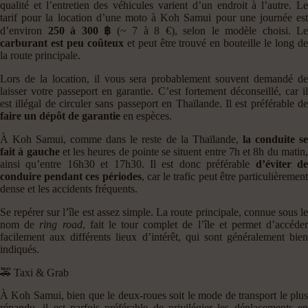
qualité et l’entretien des véhicules varient d’un endroit à l’autre. Le
tarif pour la location d’une moto à Koh Samui pour une journée est
d’environ
250 à 300 ฿
(~ 7 à 8 €), selon le modèle choisi. Le
carburant est peu coûteux
et peut être trouvé en bouteille le long de
la route principale.
Lors de la location, il vous sera probablement souvent demandé de
laisser votre passeport en garantie. C’est fortement déconseillé, car il
est illégal de circuler sans passeport en Thaïlande. Il est préférable de
faire un dépôt de garantie
en espèces.
À Koh Samui, comme dans le reste de la Thaïlande,
la conduite s
fait à gauche
et les heures de pointe se situent entre 7h et 8h du matin
ainsi qu’entre 16h30 et 17h30. Il est donc préférable
d’éviter d
conduire pendant ces périodes
, car le trafic peut être particulièremen
dense et les accidents fréquents.
Se repérer sur l’île est assez simple. La route principale, connue sous le
nom de
ring road
, fait le tour complet de l’île et permet d’accéde
facilement aux différents lieux d’intérêt, qui sont généralement bien
indiqués.
🚕 Taxi & Grab
À Koh Samui, bien que le deux-roues soit le mode de transport le plus
répandu, il est parfois préférable de privilégier les déplacements en