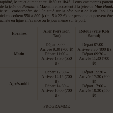
rapidité, le trajet durant entre
1h30 et 1h45
. Leurs catamarans parten
de la jetée de
Paralan
à Maenam et accostent à la jetée de
Mae Haad
,
le seul embarcadère de l’île situé sur la côte ouest de Koh Tao. Les
tickets coûtent 550 à 800 ฿ (~ 15 à 22 €) par personne et peuvent être
acheté en ligne à l’avance ou le jour-même sur le port.
Aller (
vers Koh
Retour (
vers Koh
Horaires
Tao
)
Samui
)
Départ 8:00 –
Départ 07:00 –
Arrivée 9:30 (700 ฿)
Arrivée 8:30 (800 ฿)
Matin
Départ 11:00 –
Départ 09:30 –
Arrivée 13:30 (550
Arrivée 11:30 (700
฿)
฿)
Départ 12:30 –
Départ 15:30 –
Arrivée 14:15 (700
Arrivée 17:30 (700
฿)
฿)
Après-midi
Départ 14:30 –
Départ 17:00 –
Arrivée 16:00 (700
Arrivée 19:30 (550
฿)
฿)
PROGRAMME