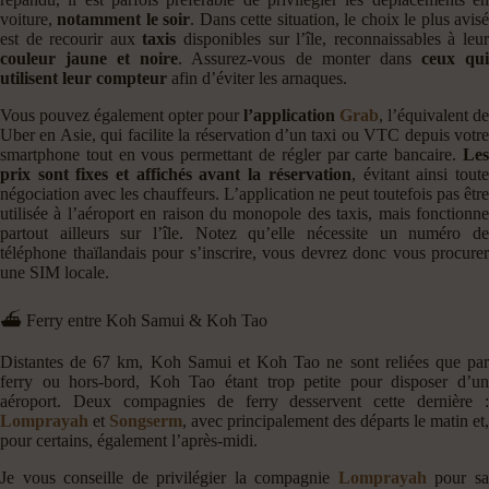
voiture,
notamment le soir
. Dans cette situation, le choix le plus avis
est de recourir aux
taxis
disponibles sur l’île, reconnaissables à leu
couleur jaune et noire
. Assurez-vous de monter dans
ceux qu
utilisent leur compteur
afin d’éviter les arnaques.
Vous pouvez également opter pour
l’application
Grab
, l’équivalent de
Uber en Asie, qui facilite la réservation d’un taxi ou VTC depuis votre
smartphone tout en vous permettant de régler par carte bancaire.
Les
prix sont fixes et affichés avant la réservation
, évitant ainsi tout
négociation avec les chauffeurs. L’application ne peut toutefois pas être
utilisée à l’aéroport en raison du monopole des taxis, mais fonctionne
partout ailleurs sur l’île. Notez qu’elle nécessite un numéro de
téléphone thaïlandais pour s’inscrire, vous devrez donc vous procurer
une SIM locale.
⛴️ Ferry entre Koh Samui & Koh Tao
Distantes de 67 km, Koh Samui et Koh Tao ne sont reliées que par
ferry ou hors-bord, Koh Tao étant trop petite pour disposer d’un
aéroport. Deux compagnies de ferry desservent cette dernière :
Lomprayah
et
Songserm
, avec principalement des départs le matin et,
pour certains, également l’après-midi.
Je vous conseille de privilégier la compagnie
Lomprayah
pour s