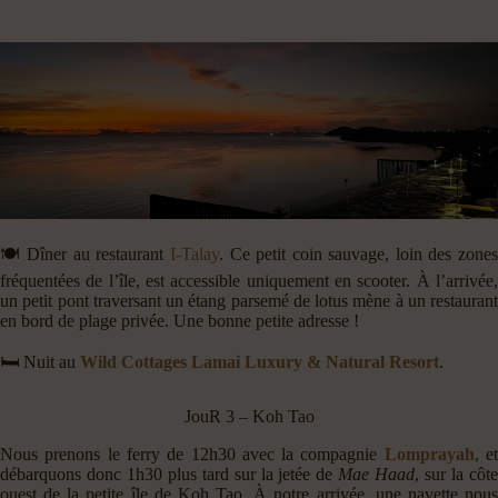
🍽️ Dîner au restaurant
I-Talay
. Ce petit coin sauvage, loin des zone
fréquentées de l’île, est accessible uniquement en scooter. À l’arrivée,
un petit pont traversant un étang parsemé de lotus mène à un restaurant
en bord de plage privée. Une bonne petite adresse !
🛏️ Nuit au
Wild Cottages Lamai Luxury & Natural Resort
.
JouR 3 – Koh Tao
Nous prenons le ferry de 12h30 avec la compagnie
Lomprayah
, e
débarquons donc 1h30 plus tard sur la jetée de
Mae Haad
, sur la côt
ouest de la petite île de Koh Tao. À notre arrivée, une navette nous