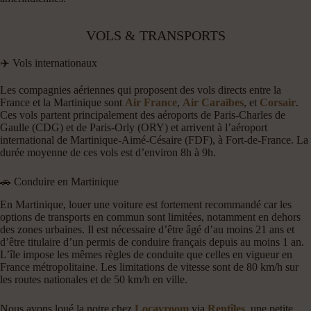
VOLS & TRANSPORTS
✈️ Vols internationaux
Les compagnies aériennes qui proposent des vols directs entre la
France et la Martinique sont
Air France
,
Air Caraïbes
, et
Corsair
.
Ces vols partent principalement des aéroports de Paris-Charles de
Gaulle (CDG) et de Paris-Orly (ORY) et arrivent à l’aéroport
international de Martinique-Aimé-Césaire (FDF), à Fort-de-France. La
durée moyenne de ces vols est d’environ 8h à 9h.
🚗 Conduire en Martinique
En Martinique, louer une voiture est fortement recommandé car les
options de transports en commun sont limitées, notamment en dehors
des zones urbaines. Il est nécessaire d’être âgé d’au moins 21 ans et
d’être titulaire d’un permis de conduire français depuis au moins 1 an.
L’île impose les mêmes règles de conduite que celles en vigueur en
France métropolitaine. Les limitations de vitesse sont de 80 km/h sur
les routes nationales et de 50 km/h en ville.
Nous avons loué la notre chez
Locavroom
via
Rentîles
, une petite