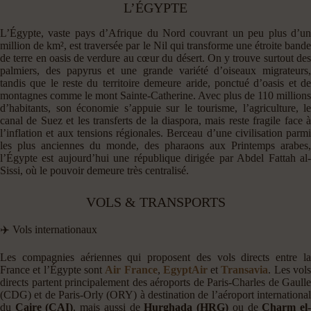
L’ÉGYPTE
L’Égypte, vaste pays d’Afrique du Nord couvrant un peu plus d’un
million de km², est traversée par le Nil qui transforme une étroite bande
de terre en oasis de verdure au cœur du désert. On y trouve surtout des
palmiers, des papyrus et une grande variété d’oiseaux migrateurs,
tandis que le reste du territoire demeure aride, ponctué d’oasis et de
montagnes comme le mont Sainte-Catherine. Avec plus de 110 millions
d’habitants, son économie s’appuie sur le tourisme, l’agriculture, le
canal de Suez et les transferts de la diaspora, mais reste fragile face à
l’inflation et aux tensions régionales. Berceau d’une civilisation parmi
les plus anciennes du monde, des pharaons aux Printemps arabes,
l’Égypte est aujourd’hui une république dirigée par Abdel Fattah al-
Sissi, où le pouvoir demeure très centralisé.
VOLS & TRANSPORTS
✈️ Vols internationaux
Les compagnies aériennes qui proposent des vols directs entre la
France et l’Égypte sont
Air France
,
EgyptAir
et
Transavia
. Les vol
directs partent principalement des aéroports de Paris-Charles de Gaulle
(CDG) et de Paris-Orly (ORY) à destination de l’aéroport international
du
Caire (CAI)
, mais aussi de
Hurghada (HRG)
ou de
Charm el