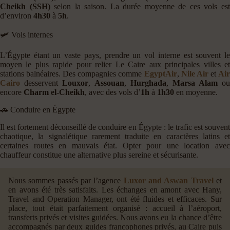
Cheikh (SSH)
selon la saison. La durée moyenne de ces vols es
d’environ
4h30
à
5h
.
🛩️ Vols internes
L’Égypte étant un vaste pays, prendre un vol interne est souvent le
moyen le plus rapide pour relier Le Caire aux principales villes et
stations balnéaires. Des compagnies comme
EgyptAir
,
Nile Air
et
Ai
Cairo
desservent
Louxor
,
Assouan
,
Hurghada
,
Marsa Alam
ou
encore
Charm el-Cheikh
, avec des vols d’
1h
à
1h30
en moyenne.
🚗 Conduire en Égypte
Il est fortement déconseillé de conduire en Égypte : le trafic est souvent
chaotique, la signalétique rarement traduite en caractères latins et
certaines routes en mauvais état. Opter pour une location avec
chauffeur constitue une alternative plus sereine et sécurisante.
Nous sommes passés par l’agence
Luxor and Aswan Travel
et
en avons été très satisfaits. Les échanges en amont avec Hany,
Travel and Operation Manager, ont été fluides et efficaces. Sur
place, tout était parfaitement organisé : accueil à l’aéroport,
transferts privés et visites guidées. Nous avons eu la chance d’être
accompagnés par deux guides francophones privés, au Caire puis