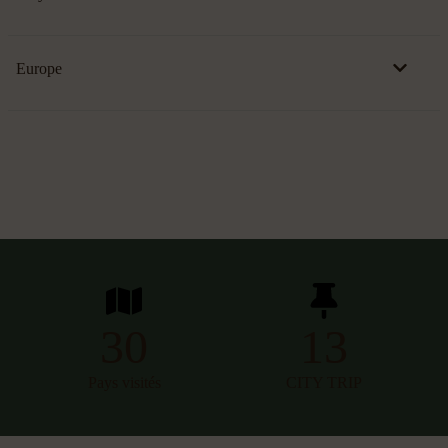
Europe
30
13
Pays visités
CITY TRIP