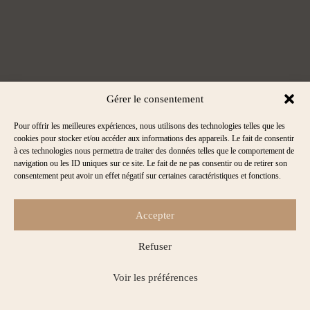
Gérer le consentement
Mes Carnets
Pour offrir les meilleures expériences, nous utilisons des technologies telles que les
d'
Évasion
.
cookies pour stocker et/ou accéder aux informations des appareils. Le fait de consentir
à ces technologies nous permettra de traiter des données telles que le comportement de
navigation ou les ID uniques sur ce site. Le fait de ne pas consentir ou de retirer son
consentement peut avoir un effet négatif sur certaines caractéristiques et fonctions.
Accepter
Refuser
Mentions légales
Politique de Gestion des Cookies
Voir les préférences
Gérer le consentement
© 2026 Mes Carnets d'Évasion - Tous droits réservés.