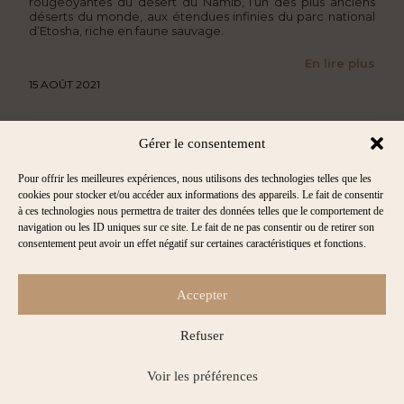
rougeoyantes du désert du Namib, l’un des plus anciens
déserts du monde, aux étendues infinies du parc national
d’Etosha, riche en faune sauvage.
En lire plus
15 AOÛT 2021
Gérer le consentement
Mes Carnets
Pour offrir les meilleures expériences, nous utilisons des technologies telles que les
d'
Évasion
.
cookies pour stocker et/ou accéder aux informations des appareils. Le fait de consentir
à ces technologies nous permettra de traiter des données telles que le comportement de
navigation ou les ID uniques sur ce site. Le fait de ne pas consentir ou de retirer son
consentement peut avoir un effet négatif sur certaines caractéristiques et fonctions.
Accepter
Refuser
Mentions légales
Politique de Gestion des Cookies
Voir les préférences
Gérer le consentement