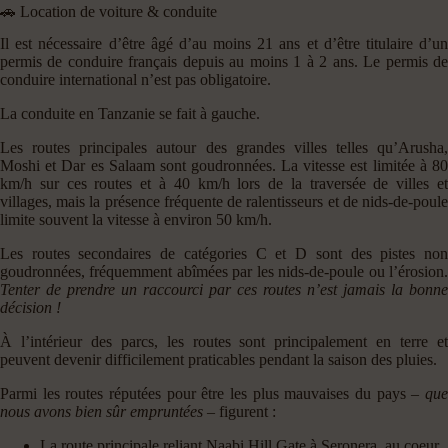
🚗 Location de voiture & conduite
Il est nécessaire d’être âgé d’au moins 21 ans et d’être titulaire d’un
permis de conduire français depuis au moins 1 à 2 ans. Le permis de
conduire international n’est pas obligatoire.
La conduite en Tanzanie se fait à gauche.
Les routes principales autour des grandes villes telles qu’Arusha,
Moshi et Dar es Salaam sont goudronnées. La vitesse est limitée à 80
km/h sur ces routes et à 40 km/h lors de la traversée de villes et
villages, mais la présence fréquente de ralentisseurs et de nids-de-poule
limite souvent la vitesse à environ 50 km/h.
Les routes secondaires de catégories C et D sont des pistes non
goudronnées, fréquemment abîmées par les nids-de-poule ou l’érosion.
Tenter de prendre un raccourci par ces routes n’est jamais la bonne
décision !
À l’intérieur des parcs, les routes sont principalement en terre et
peuvent devenir difficilement praticables pendant la saison des pluies.
Parmi les routes réputées pour être les plus mauvaises du pays –
que
nous avons bien sûr empruntées
– figurent :
La route principale reliant Naabi Hill Gate à Seronera, au coeur