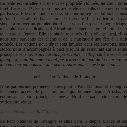
La tente est installée sur une vaste propriété clôturée, au cœur de la
forêt d’acacias d’Olasiti, où nous avons été accueillis chaleureusement
par Bosco. Elle offre tout le nécessaire pour un séjour confortable ainsi
qu’une belle salle de bain naturelle extérieure. La propriété n’est pas
simple à trouver au premier abord : ne vous fiez pas à Google Maps,
mais plutôt aux indications d’Airbnb pour repérer le grand portail vert
qui marque l’entrée. Elle est située tout près d’un village local, d’où
nous sont parvenus des chants et de la musique d’une fête à la nuit
tombée. Les options pour dîner sont limitées dans les environs, mais
Bosco nous a accompagnés à pied jusqu’à un restaurant sur la route
principale voisine.
Nous aurions pu savourer cette première soirée e
glamping, si un homme n’avait pas traversé le fond de la clairière au
loin en courant, nous laissant peu rassurés pour le reste de la nuit…
JouR 2 – Parc National de Tarangire
Nous partons aux premières heures pour le Parc National de Tarangire,
facilement accessible par une route goudronnée depuis Arusha, et
entrons par la porte principale située au Nord. Ce parc a été le coup de
❤
de notre séjour.
Durée du trajet : 2h00 (110 km)
Le Parc National de Tarangire se situe dans la steppe Maasaï et est
caractérisé par ses vastes paysages de plaines vallonnées. Il est traversé