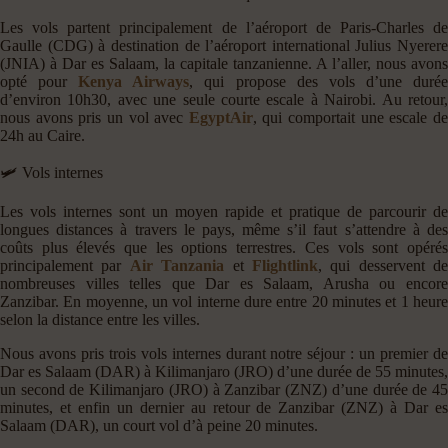
Les vols partent principalement de l’aéroport de Paris-Charles de
Gaulle (CDG) à destination de l’aéroport international Julius Nyerere
(JNIA) à Dar es Salaam, la capitale tanzanienne. A l’aller, nous avons
opté pour
Kenya Airways
, qui propose des vols d’une duré
d’environ 10h30, avec une seule courte escale à Nairobi. Au retour,
nous avons pris un vol avec
EgyptAir
, qui comportait une escale d
24h au Caire.
🛩️ Vols internes
Les vols internes sont un moyen rapide et pratique de parcourir de
longues distances à travers le pays, même s’il faut s’attendre à des
coûts plus élevés que les options terrestres. Ces vols sont opérés
principalement par
Air Tanzania
et
Flightlink
, qui desservent de
nombreuses villes telles que Dar es Salaam, Arusha ou encore
Zanzibar. En moyenne, un vol interne dure entre 20 minutes et 1 heure
selon la distance entre les villes.
Nous avons pris trois vols internes durant notre séjour : un premier de
Dar es Salaam (DAR) à Kilimanjaro (JRO) d’une durée de 55 minutes,
un second de Kilimanjaro (JRO) à Zanzibar (ZNZ) d’une durée de 45
minutes, et enfin un dernier au retour de Zanzibar (ZNZ) à Dar es
Salaam (DAR), un court vol d’à peine 20 minutes.