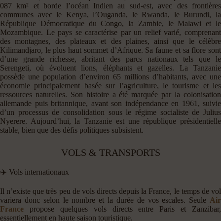
087 km² et borde l’océan Indien au sud-est, avec des frontières
communes avec le Kenya, l’Ouganda, le Rwanda, le Burundi, la
République Démocratique du Congo, la Zambie, le Malawi et le
Mozambique. Le pays se caractérise par un relief varié, comprenant
des montagnes, des plateaux et des plaines, ainsi que le célèbre
Kilimandjaro, le plus haut sommet d’Afrique. Sa faune et sa flore sont
d’une grande richesse, abritant des parcs nationaux tels que le
Serengeti, où évoluent lions, éléphants et gazelles. La Tanzanie
possède une population d’environ 65 millions d’habitants, avec une
économie principalement basée sur l’agriculture, le tourisme et les
ressources naturelles. Son histoire a été marquée par la colonisation
allemande puis britannique, avant son indépendance en 1961, suivie
d’un processus de consolidation sous le régime socialiste de Julius
Nyerere. Aujourd’hui, la Tanzanie est une république présidentielle
stable, bien que des défis politiques subsistent.
VOLS & TRANSPORTS
✈️ Vols internationaux
Il n’existe que très peu de vols directs depuis la France, le temps de vol
variera donc selon le nombre et la durée de vos escales. Seule
Air
France
propose quelques vols directs entre Paris et Zanzibar,
essentiellement en haute saison touristique.