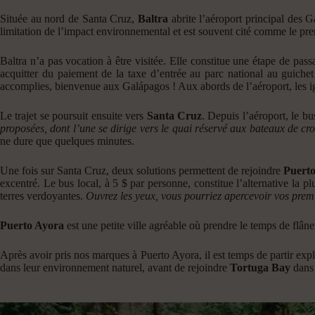
Située au nord de Santa Cruz,
Baltra
abrite l’aéroport principal des 
limitation de l’impact environnemental et est souvent cité comme le p
Baltra n’a pas vocation à être visitée. Elle constitue une étape de pass
acquitter du paiement de la taxe d’entrée au parc national au guiche
accomplies, bienvenue aux Galápagos ! Aux abords de l’aéroport, les igu
Le trajet se poursuit ensuite vers
Santa Cruz
. Depuis l’aéroport, le bu
proposées, dont l’une se dirige vers le quai réservé aux bateaux de cro
ne dure que quelques minutes.
Une fois sur Santa Cruz, deux solutions permettent de rejoindre
Puert
excentré. Le bus local, à 5 $ par personne, constitue l’alternative la p
terres verdoyantes.
Ouvrez les yeux, vous pourriez apercevoir vos premi
Puerto Ayora
est une petite ville agréable où prendre le temps de flâne
Après avoir pris nos marques à Puerto Ayora, il est temps de partir e
dans leur environnement naturel, avant de rejoindre
Tortuga Bay
dans 