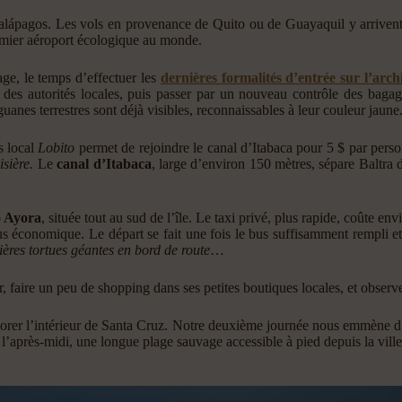
Galápagos. Les vols en provenance de Quito ou de Guayaquil y arrivent
remier aéroport écologique au monde.
age, le temps d’effectuer les
dernières formalités d’entrée sur l’arch
t des autorités locales, puis passer par un nouveau contrôle des baga
anes terrestres sont déjà visibles, reconnaissables à leur couleur jaune
s local
Lobito
permet de rejoindre le canal d’Itabaca pour 5 $ par pers
isière.
Le
canal d’Itabaca
, large d’environ 150 mètres, sépare Baltra 
o Ayora
, située tout au sud de l’île. Le taxi privé, plus rapide, coûte e
lus économique. Le départ se fait une fois le bus suffisamment rempli et 
ères tortues géantes en bord de route
…
r, faire un peu de shopping dans ses petites boutiques locales, et observ
xplorer l’intérieur de Santa Cruz. Notre deuxième journée nous emmène 
l’après-midi, une longue plage sauvage accessible à pied depuis la ville